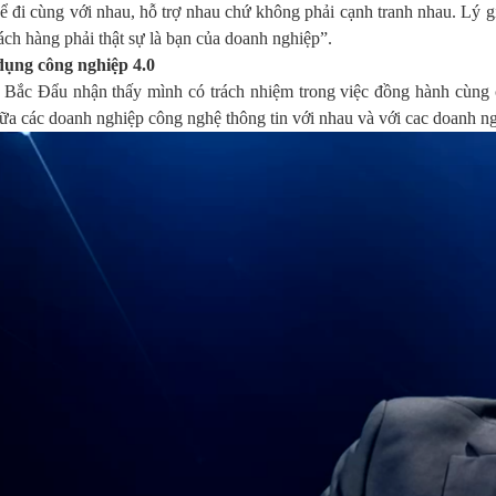
ể đi cùng với nhau, hỗ trợ nhau chứ không phải cạnh tranh nhau. Lý gi
ách hàng phải thật sự là bạn của doanh nghiệp”.
dụng công nghiệp 4.0
o Bắc Đẩu nhận thấy mình có trách nhiệm trong việc đồng hành cùng
 giữa các doanh nghiệp công nghệ thông tin với nhau và với cac doanh 