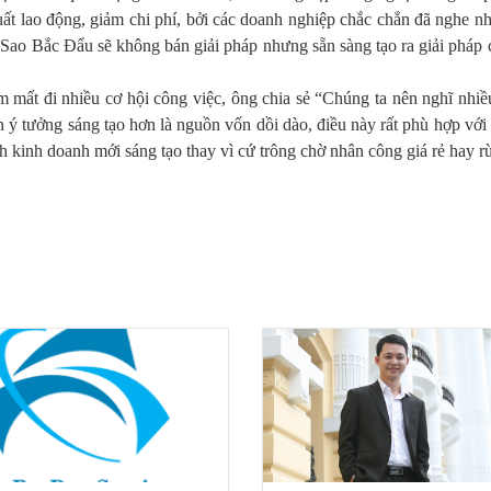
suất lao động, giảm chi phí, bởi các doanh nghiệp chắc chắn đã nghe 
ao Bắc Đẩu sẽ không bán giải pháp nhưng sẵn sàng tạo ra giải pháp 
m mất đi nhiều cơ hội công việc, ông chia sẻ “Chúng ta nên nghĩ nhi
ên ý tưởng sáng tạo hơn là nguồn vốn dồi dào, điều này rất phù hợp vớ
 kinh doanh mới sáng tạo thay vì cứ trông chờ nhân công giá rẻ hay r