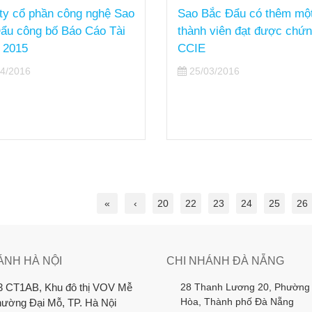
ty cổ phần công nghệ Sao
Sao Bắc Đẩu có thêm mộ
ẩu công bố Báo Cáo Tài
thành viên đạt được chứn
 2015
CCIE
4/2016
25/03/2016
«
‹
20
22
23
24
25
26
ÁNH HÀ NỘI
CHI NHÁNH ĐÀ NẴNG
28 Thanh Lương 20, Phường
3 CT1AB, Khu đô thị VOV Mễ
Hòa, Thành phố Đà Nẵng
Phường Đại Mỗ, TP. Hà Nội