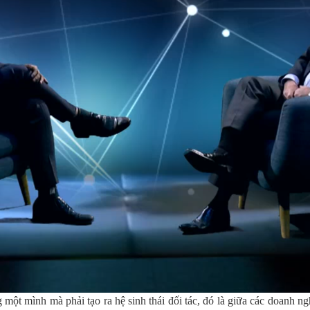
ột mình mà phải tạo ra hệ sinh thái đối tác, đó là giữa các doanh ng