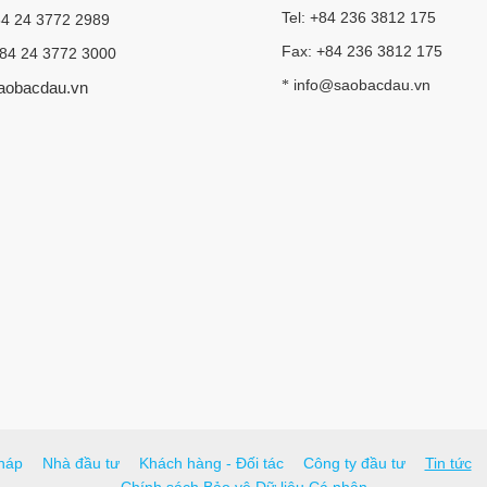
Tel: +84 236 3812 175
84 24 3772 2989
Fax: +84 236 3812 175
+84 24 3772 3000
info@saobacdau.vn
*
aobacdau.vn
háp
Nhà đầu tư
Khách hàng - Đối tác
Công ty đầu tư
Tin tức