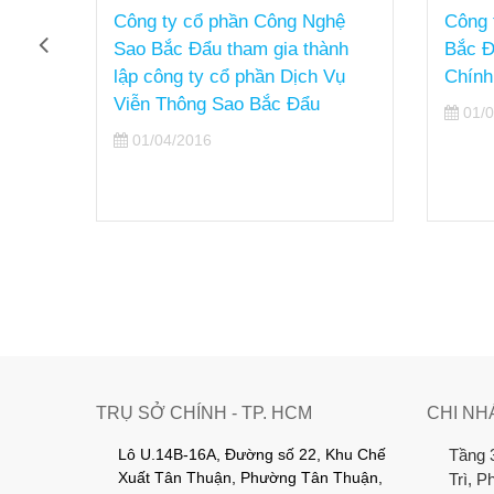
hệ
Công ty cổ phần Công Nghệ
Công 
ương
Sao Bắc Đẩu tham gia thành
Bắc Đ
 2016
lập công ty cổ phần Dịch Vụ
Chính
Viễn Thông Sao Bắc Đẩu
01/0
01/04/2016
TRỤ SỞ CHÍNH - TP. HCM
CHI NH
Lô U.14B-16A, Đường số 22, Khu Chế
Tầng 
Xuất Tân Thuận, Phường Tân Thuận,
Trì, 