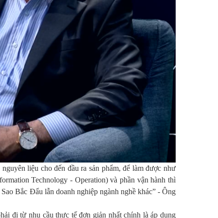
o nguyên liệu cho đến đầu ra sản phẩm, để làm được như
formation Technology - Operation) và phần vận hành thì
ủa Sao Bắc Đẩu lẫn doanh nghiệp ngành nghề khác” - Ông
i đi từ nhu cầu thực tế đơn giản nhất chính là áp dụng