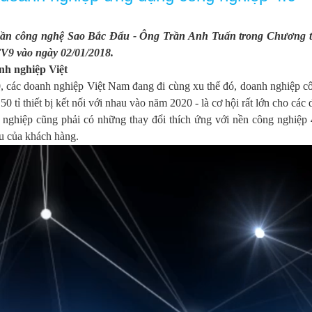
hần công nghệ Sao Bắc Đẩu - Ông Trần Anh Tuấn trong Chương t
TV9 vào ngày 02/01/2018.
nh nghiệp Việt
, các doanh nghiệp Việt Nam đang đi cùng xu thế đó, doanh nghiệp cô
 50 tỉ thiết bị kết nối với nhau vào năm 2020 - là cơ hội rất lớn cho c
 nghiệp cũng phải có những thay đổi thích ứng với nền công nghiệp 
ầu của khách hàng.