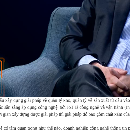
u xây dựng giải pháp về quản lý kho, quản lý về sản xuất từ đầu và
 sẵn sàng áp dụng công nghệ, bởi IoT là công nghệ và vận hành (In
i gian xây dựng được giải pháp thì giải pháp đó bao gồm chất xám c
 có tầm quan trọng như thế nào, doanh nghiệp công nghệ thông tin phả