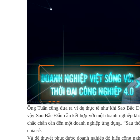
Ông Tuấn cũng đưa ra ví dụ thực tế như khi Sao Bắc Đẩ
vậy Sao Bắc Đẩu cần kết hợp với một doanh nghiệp khác
chắc chắn cần đến một doanh nghiệp ứng dụng. “Sau thờ
chia sẻ.
Và để thuyết phục được doanh nghiệp đó hiểu công nghệ