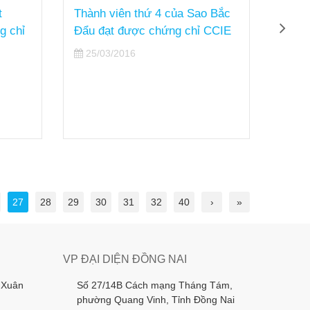
t
Thành viên thứ 4 của Sao Bắc
Thiệp
g chỉ
Đẩu đạt được chứng chỉ CCIE
04/
25/03/2016
27
28
29
30
31
32
40
›
»
VP ĐẠI DIỆN ĐỒNG NAI
 Xuân
Số 27/14B Cách mạng Tháng Tám,
phường Quang Vinh, Tỉnh Đồng Nai