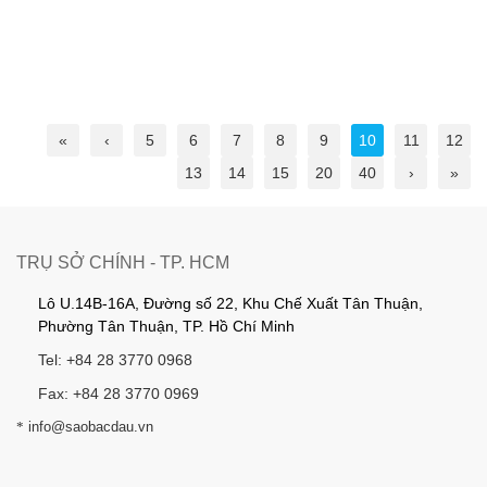
«
‹
5
6
7
8
9
10
11
12
13
14
15
20
40
›
»
TRỤ SỞ CHÍNH - TP. HCM
Lô U.14B-16A, Đường số 22, Khu Chế Xuất Tân Thuận,
Phường Tân Thuận, TP. Hồ Chí Minh
Tel: +84 28 3770 0968
Fax: +84 28 3770 0969
*
info@saobacdau.vn