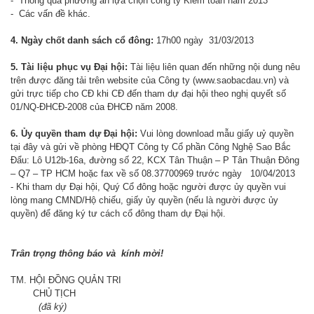
- Thông qua phương án lựa chọn công ty Kiểm toán năm 2013
- Các vấn đề khác.
4. Ngày chốt danh sách cổ đông:
17h00 ngày 31/03/2013
5. Tài liệu phục vụ Đại hội:
Tài liệu liên quan đến những nội dung nêu
trên được đăng tải trên website của Công ty (www.saobacdau.vn) và
gửi trực tiếp cho CĐ khi CĐ đến tham dự đại hội theo nghị quyết số
01/NQ-ĐHCĐ-2008 của ĐHCĐ năm 2008.
6. Ủy quyền tham dự Đại hội:
Vui lòng download mẫu giấy uỷ quyền
tại
đây
và gửi về phòng HĐQT Công ty Cổ phần Công Nghệ Sao Bắc
Đẩu: Lô U12b-16a, đường số 22, KCX Tân Thuận – P Tân Thuận Đông
– Q7 – TP HCM hoặc fax về số 08.37700969 trước ngày 10/04/2013
- Khi tham dự Đại hội, Quý Cổ đông hoặc người được ủy quyền vui
lòng mang CMND/Hộ chiếu, giấy ủy quyền (nếu là người được ủy
quyền) để đăng ký tư cách cổ đông tham dự Đại hội.
Trân trọng thông báo và kính mời!
TM. HỘI ĐỒNG QUẢN TRI
CHỦ TỊCH
(đã ký)