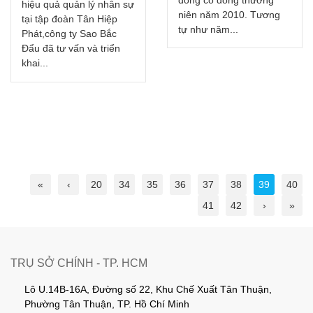
hiệu quả quản lý nhân sự
niên năm 2010. Tương
tại tập đoàn Tân Hiệp
tự như năm...
Phát,công ty Sao Bắc
Đẩu đã tư vấn và triển
khai...
«
‹
20
34
35
36
37
38
39
40
41
42
›
»
TRỤ SỞ CHÍNH - TP. HCM
Lô U.14B-16A, Đường số 22, Khu Chế Xuất Tân Thuận,
Phường Tân Thuận, TP. Hồ Chí Minh