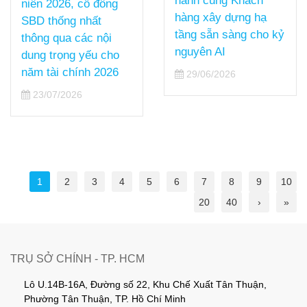
hành cùng Khách
CHUỖI SỰ KIỆN
hàng xây dựng hạ
VIETTEL DCCI
tầng sẵn sàng cho kỷ
SUMMIT 2026 TẠI
nguyên AI
HCM
29/06/2026
17/06/2026
1
2
3
4
5
6
7
8
9
10
20
40
›
»
TRỤ SỞ CHÍNH - TP. HCM
Lô U.14B-16A, Đường số 22, Khu Chế Xuất Tân Thuận,
Phường Tân Thuận, TP. Hồ Chí Minh