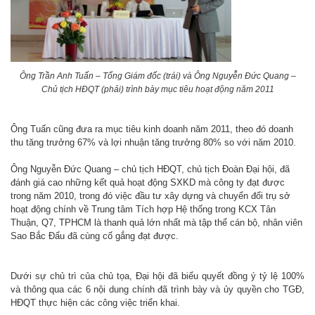
Ông Trần Anh Tuấn – Tổng Giám đốc (trái) và Ông Nguyễn Đức Quang –
Chủ tịch HĐQT (phải) trình bày mục tiêu hoạt động năm 2011
Ông Tuấn cũng đưa ra mục tiêu kinh doanh năm 2011, theo đó doanh
thu tăng trưởng 67% và lợi nhuận tăng trưởng 80% so với năm 2010.
Ông Nguyễn Đức Quang – chủ tịch HĐQT, chủ tịch Đoàn Đại hội, đã
đánh giá cao những kết quả hoạt động SXKD mà công ty đạt được
trong năm 2010, trong đó việc đầu tư xây dựng và chuyển đổi trụ sở
hoạt động chính về Trung tâm Tích hợp Hệ thống trong KCX Tân
Thuận, Q7, TPHCM là thanh quả lớn nhất mà tập thể cán bộ, nhân viên
Sao Bắc Đẩu đã cùng cố gắng đạt được.
Dưới sự chủ trì của chủ tọa, Đại hội đã biểu quyết đồng ý tỷ lệ 100%
và thông qua các 6 nội dung chính đã trình bày và ủy quyền cho TGĐ,
HĐQT thực hiện các công việc triển khai.