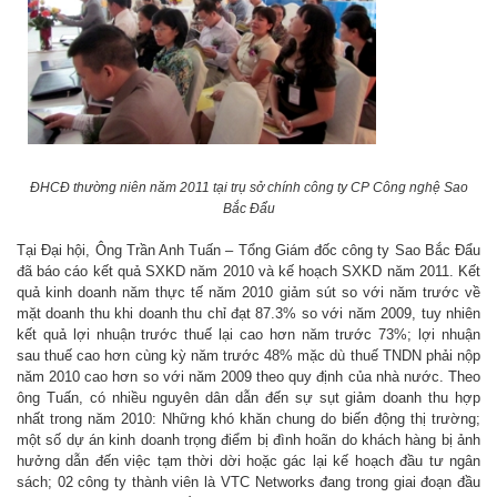
ĐHCĐ thường niên năm 2011 tại trụ sở chính công ty CP Công nghệ Sao
Bắc Đẩu
Tại Đại hội, Ông Trần Anh Tuấn – Tổng Giám đốc công ty Sao Bắc Đẩu
đã báo cáo kết quả SXKD năm 2010 và kế hoạch SXKD năm 2011. Kết
quả kinh doanh năm thực tế năm 2010 giảm sút so với năm trước về
mặt doanh thu khi doanh thu chỉ đạt 87.3% so với năm 2009, tuy nhiên
kết quả lợi nhuận trước thuế lại cao hơn năm trước 73%; lợi nhuận
sau thuế cao hơn cùng kỳ năm trước 48% mặc dù thuế TNDN phải nộp
năm 2010 cao hơn so với năm 2009 theo quy định của nhà nước. Theo
ông Tuấn, có nhiều nguyên dân dẫn đến sự sụt giảm doanh thu hợp
nhất trong năm 2010: Những khó khăn chung do biến động thị trường;
một số dự án kinh doanh trọng điểm bị đình hoãn do khách hàng bị ảnh
hưởng dẫn đến việc tạm thời dời hoặc gác lại kế hoạch đầu tư ngân
sách; 02 công ty thành viên là VTC Networks đang trong giai đoạn đầu