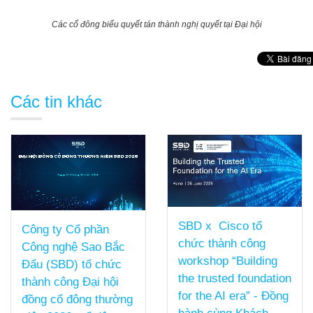
Các cổ đông biểu quyết tán thành nghị quyết tại Đại hội
Các tin khác
SBD x Cisco tổ
chức thành công
[SBD x CISCO]
workshop “Building
MANG GIẢI PHÁP
the trusted foundation
“CISCO SECURE AI
for the AI era” - Đồng
FACTORY” TIẾP NỐI