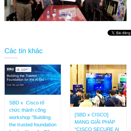
Các tin khác
SBD TỔNG KẾT
[SBD x CISCO]
NĂM TÀI CHÍNH
MANG GIẢI PHÁP
FY25
“CISCO SECURE AI