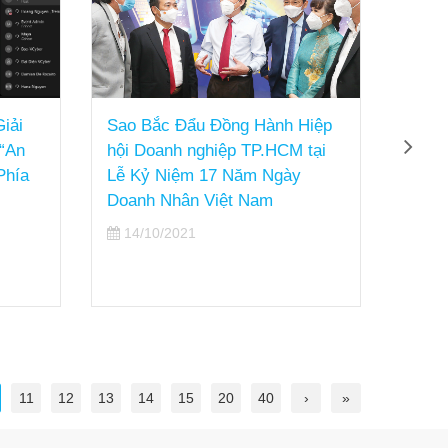
iải
Sao Bắc Đẩu Đồng Hành Hiệp
Chuyể
“An
hội Doanh nghiệp TP.HCM tại
Yếu Đ
Phía
Lễ Kỷ Niệm 17 Năm Ngày
Sản
Doanh Nhân Việt Nam
12/
14/10/2021
11
12
13
14
15
20
40
›
»