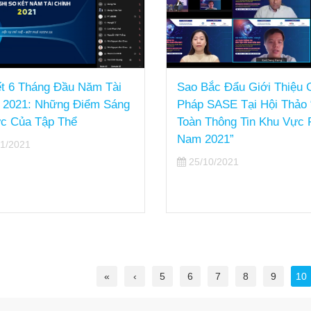
t 6 Tháng Đầu Năm Tài
Sao Bắc Đẩu Giới Thiệu G
 2021: Những Điểm Sáng
Pháp SASE Tại Hội Thảo 
c Của Tập Thể
Toàn Thông Tin Khu Vực 
Nam 2021”
1/2021
25/10/2021
«
‹
5
6
7
8
9
10