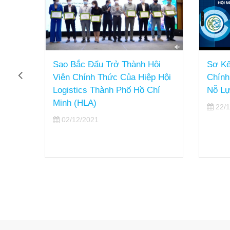
ắc
Sao Bắc Đẩu Trở Thành Hội
Sơ Kế
 Thay
Viên Chính Thức Của Hiệp Hội
Chính
t
Logistics Thành Phố Hồ Chí
Nỗ Lự
Minh (HLA)
22/1
02/12/2021