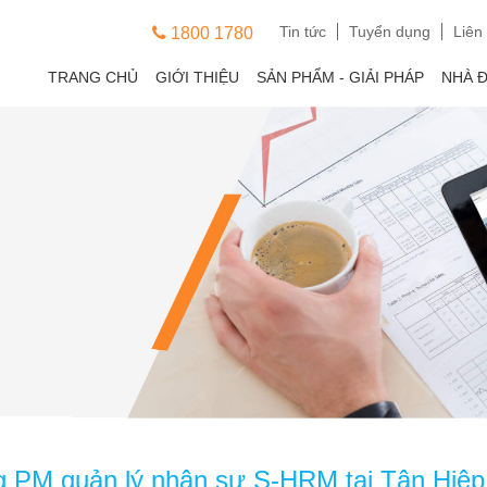
Tin tức
Tuyển dụng
Liên
1800 1780
TRANG CHỦ
GIỚI THIỆU
SẢN PHẨM - GIẢI PHÁP
NHÀ 
ng PM quản lý nhân sự S-HRM tại Tân Hiệp