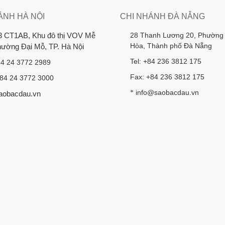
ÁNH HÀ NỘI
CHI NHÁNH ĐÀ NẴNG
28 Thanh Lương 20, Phường
3 CT1AB, Khu đô thị VOV Mễ
Hòa, Thành phố Đà Nẵng
Phường Đại Mỗ, TP. Hà Nội
Tel: +84 236 3812 175
84 24 3772 2989
Fax: +84 236 3812 175
+84 24 3772 3000
info@saobacdau.vn
*
aobacdau.vn