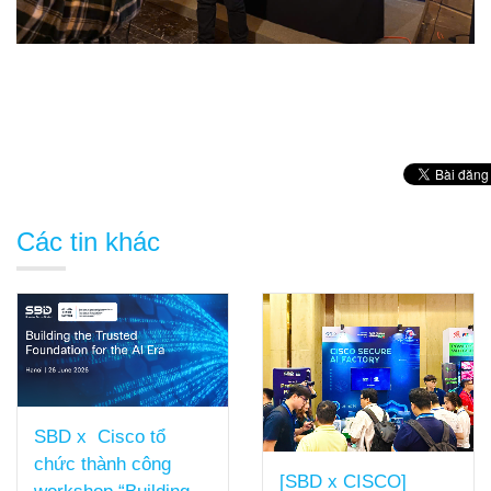
Các tin khác
SBD x Cisco tổ
chức thành công
[SBD x CISCO]