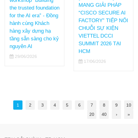
workshop “Building
MANG GIẢI PHÁP
the trusted foundation
“CISCO SECURE AI
for the AI era” - Đồng
FACTORY” TIẾP NỐI
hành cùng Khách
CHUỖI SỰ KIỆN
hàng xây dựng hạ
VIETTEL DCCI
tầng sẵn sàng cho kỷ
SUMMIT 2026 TẠI
nguyên AI
HCM
29/06/2026
17/06/2026
1
2
3
4
5
6
7
8
9
10
20
40
›
»