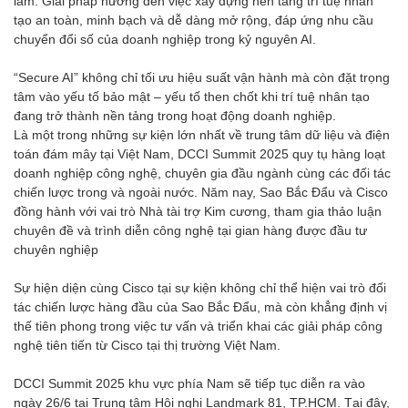
lãm. Giải pháp hướng đến việc xây dựng nền tảng trí tuệ nhân
tạo an toàn, minh bạch và dễ dàng mở rộng, đáp ứng nhu cầu
chuyển đổi số của doanh nghiệp trong kỷ nguyên AI.
“Secure AI” không chỉ tối ưu hiệu suất vận hành mà còn đặt trọng
tâm vào yếu tố bảo mật – yếu tố then chốt khi trí tuệ nhân tạo
đang trở thành nền tảng trong hoạt động doanh nghiệp.
Là một trong những sự kiện lớn nhất về trung tâm dữ liệu và điện
toán đám mây tại Việt Nam, DCCI Summit 2025 quy tụ hàng loạt
doanh nghiệp công nghệ, chuyên gia đầu ngành cùng các đối tác
chiến lược trong và ngoài nước. Năm nay, Sao Bắc Đẩu và Cisco
đồng hành với vai trò Nhà tài trợ Kim cương, tham gia thảo luận
chuyên đề và trình diễn công nghệ tại gian hàng được đầu tư
chuyên nghiệp
Sự hiện diện cùng Cisco tại sự kiện không chỉ thể hiện vai trò đối
tác chiến lược hàng đầu của Sao Bắc Đẩu, mà còn khẳng định vị
thế tiên phong trong việc tư vấn và triển khai các giải pháp công
nghệ tiên tiến từ Cisco tại thị trường Việt Nam.
DCCI Summit 2025 khu vực phía Nam sẽ tiếp tục diễn ra vào
ngày 26/6 tại Trung tâm Hội nghị Landmark 81, TP.HCM. Tại đây,