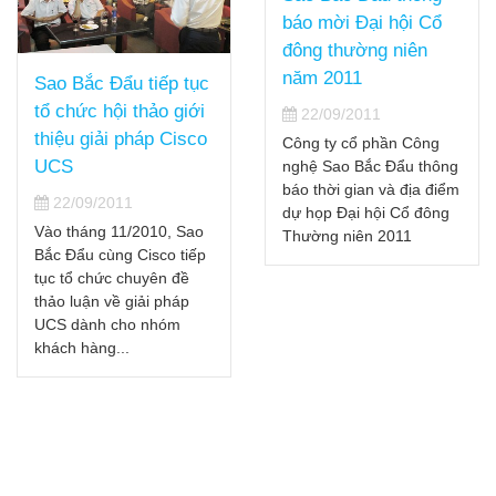
báo mời Đại hội Cổ
Sao Bắc Đẩu là đối
đông thường niên
tác chiến lược cung
năm 2011
cấp giải pháp Cisco
22/09/2011
UCS tại Việt Nam
Công ty cổ phần Công
22/09/2011
nghệ Sao Bắc Đẩu thông
báo thời gian và địa điểm
Vào ngày 9/3 và 11/3 vừa
dự họp Đại hội Cổ đông
qua, Hội thảo Cisco
Thường niên 2011
Cloud Coputing Day 2011
do Cisco tổ chức tại
Melia – Hà Nội và Sotifel
– Hồ...