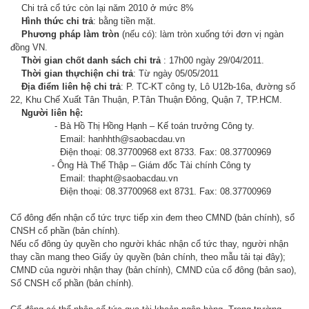
Chi trả cổ tức còn lại năm 2010 ở mức 8%
Hình thức chi trả
: bằng tiền mặt.
Phương pháp làm tròn
(nếu có): làm tròn xuống tới đơn vị ngàn
đồng VN.
Thời gian chốt danh sách chi trả
: 17h00 ngày 29/04/2011.
Thời gian thựchiện chi trả
: Từ ngày 05/05/2011
Địa điểm liên hệ chi trả
: P. TC-KT công ty, Lô U12b-16a, đường số
22, Khu Chế Xuất Tân Thuận, P.Tân Thuận Đông, Quận 7, TP.HCM.
Người liên hệ:
- Bà Hồ Thị Hồng Hạnh – Kế toán trưởng Công ty.
Email: hanhhth@saobacdau.vn
Điện thoại: 08.37700968 ext 8733. Fax: 08.37700969
- Ông Hà Thế Thập – Giám đốc Tài chính Công ty
Email: thapht@saobacdau.vn
Điện thoại: 08.37700968 ext 8731. Fax: 08.37700969
Cổ đông đến nhận cổ tức trực tiếp xin đem theo CMND (bản chính), sổ
CNSH cổ phần (bản chính).
Nếu cổ đông ủy quyền cho người khác nhận cổ tức thay, người nhận
thay cần mang theo Giấy ủy quyền (bản chính, theo mẫu tải
tại đây
);
CMND của người nhận thay (bản chính), CMND của cổ đông (bản sao),
Sổ CNSH cổ phần (bản chính).