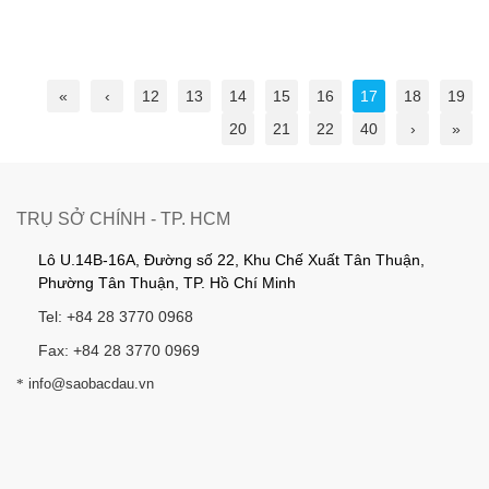
«
‹
12
13
14
15
16
17
18
19
20
21
22
40
›
»
TRỤ SỞ CHÍNH - TP. HCM
Lô U.14B-16A, Đường số 22, Khu Chế Xuất Tân Thuận,
Phường Tân Thuận, TP. Hồ Chí Minh
Tel: +84 28 3770 0968
Fax: +84 28 3770 0969
*
info@saobacdau.vn