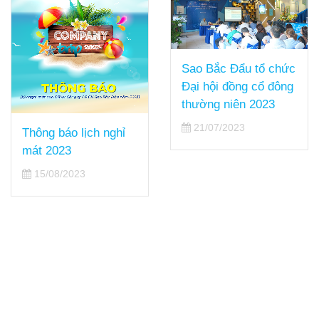
Sao Bắc Đẩu tổ chức
Đại hội đồng cổ đông
Hội thảo “Đẩy nhanh
thường niên 2023
tăng trưởng doanh
nghiệp số với giải
21/07/2023
pháp giám sát toàn
diện”
23/06/2023
SBD kết hợp cùng Cisco
Việt Nam tổ chức hội
thảo công nghệ giới thiệu
giải pháp giám sát hệ
thống thông tin toàn
diện...