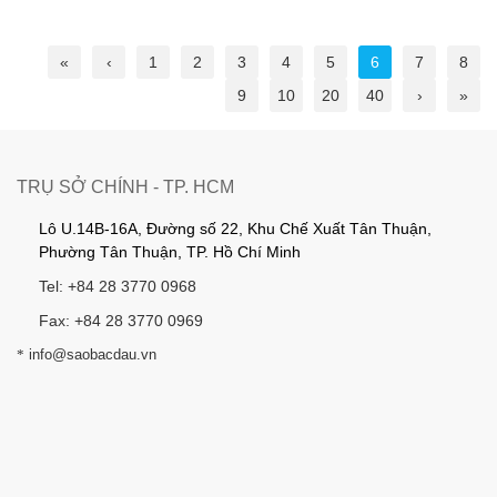
«
‹
1
2
3
4
5
6
7
8
9
10
20
40
›
»
TRỤ SỞ CHÍNH - TP. HCM
Lô U.14B-16A, Đường số 22, Khu Chế Xuất Tân Thuận,
Phường Tân Thuận, TP. Hồ Chí Minh
Tel: +84 28 3770 0968
Fax: +84 28 3770 0969
*
info@saobacdau.vn