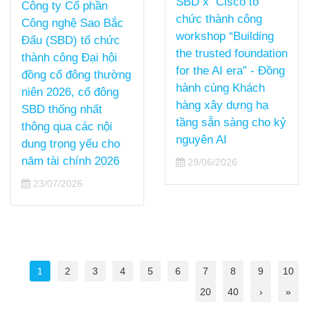
SBD x Cisco tổ
chức thành công
[SBD x CISCO]
workshop “Building
MANG GIẢI PHÁP
the trusted foundation
“CISCO SECURE AI
for the AI era” - Đồng
FACTORY” TIẾP NỐI
hành cùng Khách
CHUỖI SỰ KIỆN
hàng xây dựng hạ
VIETTEL DCCI
tầng sẵn sàng cho kỷ
SUMMIT 2026 TẠI
nguyên AI
HCM
29/06/2026
17/06/2026
1
2
3
4
5
6
7
8
9
10
20
40
›
»