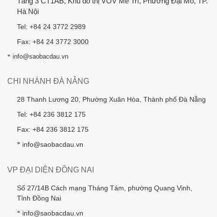
Tầng 3 CT1AB, Khu đô thị VOV Mễ Trì, Phường Đại Mỗ, TP.
Hà Nội
Tel: +84 24 3772 2989
Fax: +84 24 3772 3000
*
info@saobacdau.vn
CHI NHÁNH ĐÀ NẴNG
28 Thanh Lương 20, Phường Xuân Hòa, Thành phố Đà Nẵng
Tel: +84 236 3812 175
Fax: +84 236 3812 175
info@saobacdau.vn
*
VP ĐẠI DIỆN ĐỒNG NAI
Số 27/14B Cách mạng Tháng Tám, phường Quang Vinh,
Tỉnh Đồng Nai
info@saobacdau.vn
*