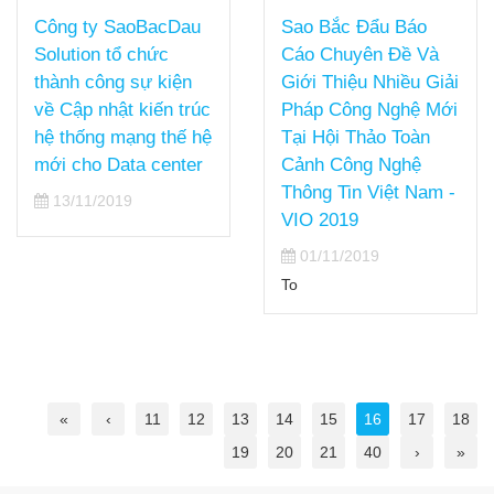
Sao Bắc Đẩu Báo
Công ty SaoBacDau
Cáo Chuyên Đề Và
Solution tổ chức
Giới Thiệu Nhiều Giải
thành công sự kiện
Pháp Công Nghệ Mới
về Cập nhật kiến trúc
Tại Hội Thảo Toàn
hệ thống mạng thế hệ
Cảnh Công Nghệ
mới cho Data center
Thông Tin Việt Nam -
13/11/2019
VIO 2019
01/11/2019
To
«
‹
11
12
13
14
15
16
17
18
19
20
21
40
›
»