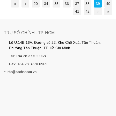
«
‹
20
34
35
36
37
38
39
40
41
42
›
»
TRỤ SỞ CHÍNH - TP. HCM
Lô U.14B-16A, Đường số 22, Khu Chế Xuất Tân Thuận,
Phường Tân Thuận, TP. Hồ Chí Minh
Tel: +84 28 3770 0968
Fax: +84 28 3770 0969
*
info@saobacdau.vn