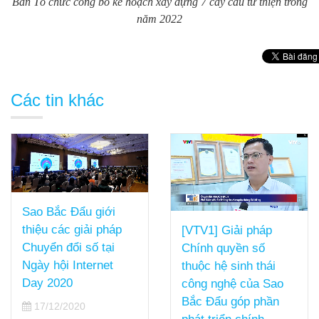
Ban Tổ chức công bố kế hoạch xây dựng 7 cây cầu từ thiện trong
năm 2022
Các tin khác
Sao Bắc Đẩu giới
thiệu các giải pháp
[VTV1] Giải pháp
Chuyển đổi số tại
Chính quyền số
Ngày hội Internet
thuộc hệ sinh thái
Day 2020
công nghệ của Sao
Bắc Đẩu góp phần
17/12/2020