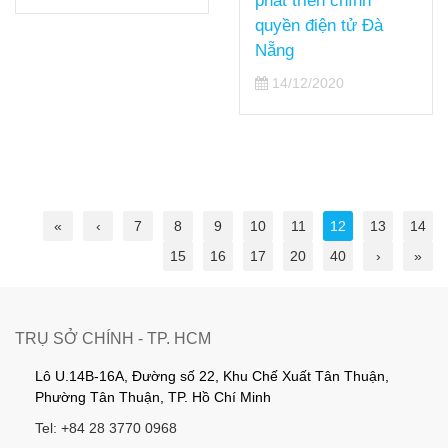
phát triển chính
quyền điện tử Đà
Nẵng
14/12/2020
«
‹
7
8
9
10
11
12
13
14
15
16
17
20
40
›
»
TRỤ SỞ CHÍNH - TP. HCM
Lô U.14B-16A, Đường số 22, Khu Chế Xuất Tân Thuận,
Phường Tân Thuận, TP. Hồ Chí Minh
Tel: +84 28 3770 0968