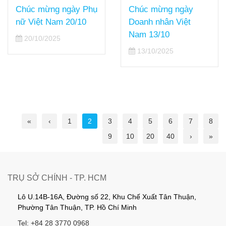
Chúc mừng ngày Phụ
Chúc mừng ngày
nữ Việt Nam 20/10
Doanh nhân Việt
Nam 13/10
20/10/2025
13/10/2025
«
‹
1
2
3
4
5
6
7
8
9
10
20
40
›
»
TRỤ SỞ CHÍNH - TP. HCM
Lô U.14B-16A, Đường số 22, Khu Chế Xuất Tân Thuận,
Phường Tân Thuận, TP. Hồ Chí Minh
Tel: +84 28 3770 0968