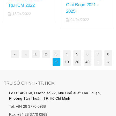
Giai Đoạn 2021 -
Tp.HCM 2022
2025
15/04/2022
04/04/2022
«
‹
1
2
3
4
5
6
7
8
9
10
20
40
›
»
TRỤ SỞ CHÍNH - TP. HCM
Lô U.14B-16A, Đường số 22, Khu Chế Xuất Tân Thuận,
Phường Tân Thuận, TP. Hồ Chí Minh
Tel: +84 28 3770 0968
Fax: +84 28 3770 0969